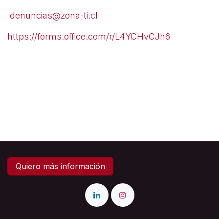
denuncias@zona-ti.cl
https://forms.office.com/r/L4YCHvCJh6
Quiero más información